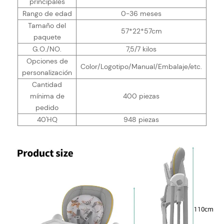
principales
Rango de edad
0-36 meses
Tamaño del
57*22*57cm
paquete
G.O./NO.
7,5/7 kilos
Opciones de
Color/Logotipo/Manual/Embalaje/etc.
personalización
Cantidad
mínima de
400 piezas
pedido
40'HQ
948 piezas