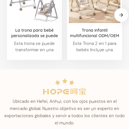
La trona para bebé
Trona infantil
personalizada se puede
multifuncional ODM/OEM
transformar en un
Esta trona se puede
Este Trona 2 en 1 para
columpio
transformar en una
bebés Incluye una
mecedora y se puede
bandeja desmontable. Su
plegar y personalizar
diseño de doble capa
fácilmente. Bienvenido a
facilita la limpieza.
consultar.
Ofrecemos servicios
ODM/OEM; consúltenos.
Ubicado en Hefei, Anhui, con los ojos puestos en el
mercado global. Nuestro objetivo es ser un experto en
exportaciones globales y servir a todos los clientes en todo
el mundo.