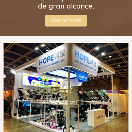
de gran alcance.
mosquiteras y portavasos.
CONTÁCTENOS