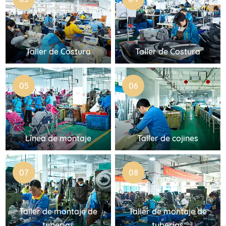
Taller de Costura
Taller de Costura
05
06
Línea de montaje
Taller de cojines
07
08
Taller de montaje de
Taller de montaje de
tuberías
tuberías