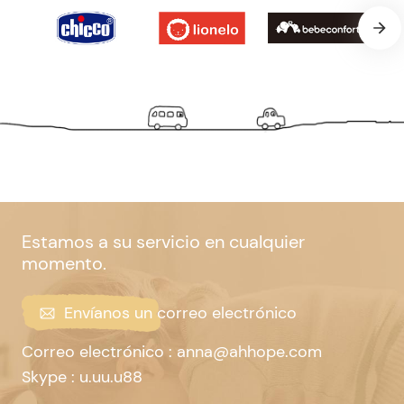
Estamos a su servicio en cualquier
momento.
Envíanos un correo electrónico
Correo electrónico : anna@ahhope.com
Skype : u.uu.u88