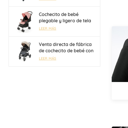
reversible, para niños de
0 a 3 años, venta al por
Cochecito de bebé
mayor, OEM/ODM
plegable y ligero de tela
Oxford 300D con freno de
LEER MÁS
un toque, venta al por
mayor
Venta directa de fábrica
de cochecito de bebé con
respaldo ajustable
LEER MÁS
mecánicamente de 3
posiciones para niños de
0 a 3 años.