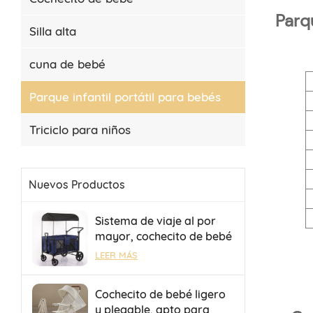
Parq
Silla alta
cuna de bebé
Parque infantil portátil para bebés
Triciclo para niños
Nuevos Productos
Sistema de viaje al por
mayor, cochecito de bebé
para 4 bebés, cochecito
LEER MÁS
de camping con remolque
plegable portátil.
Cochecito de bebé ligero
y plegable, apto para