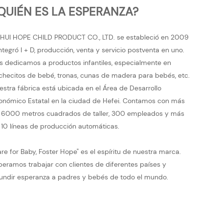
QUIÉN ES LA ESPERANZA?
HUI HOPE CHILD PRODUCT CO., LTD. se estableció en 2009
integró I + D, producción, venta y servicio postventa en uno.
s dedicamos a productos infantiles, especialmente en
checitos de bebé, tronas, cunas de madera para bebés, etc.
estra fábrica está ubicada en el Área de Desarrollo
onómico Estatal en la ciudad de Hefei. Contamos con más
 6000 metros cuadrados de taller, 300 empleados y más
 10 líneas de producción automáticas.
are for Baby, Foster Hope" es el espíritu de nuestra marca.
peramos trabajar con clientes de diferentes países y
fundir esperanza a padres y bebés de todo el mundo.