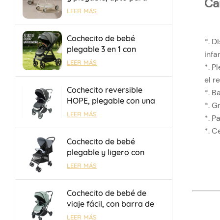
Ca
viajes en avión y trenes
LEER MÁS
de alta velocidad.
Cochecito de bebé
*. D
plegable 3 en 1 con
infan
asiento reversible y
LEER MÁS
*. P
respaldo ajustable,
el r
personalizable con
Cochecito reversible
*. B
OEM/ODM
HOPE, plegable con una
*. G
sola mano, seguro y
LEER MÁS
*. P
duradero, con barra de
*.
Ce
equipaje para salidas.
Cochecito de bebé
plegable y ligero con
sombrilla, OEM/ODM, con
LEER MÁS
freno de un toque para
niños de 0 a 36 meses
Cochecito de bebé de
viaje fácil, con barra de
equipaje y manillar
LEER MÁS