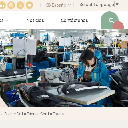
Select Language
▼
Español
os
Noticias
Contáctenos
English
français
italiano
español
português
 La Fuente De La Fábrica Con La Estera