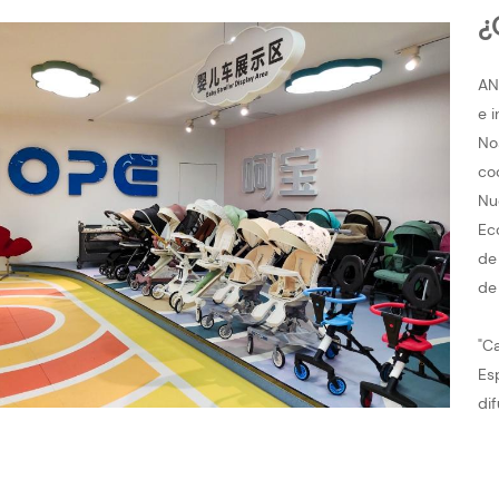
¿
AN
e 
No
co
Nu
Ec
de
de
"C
Es
di