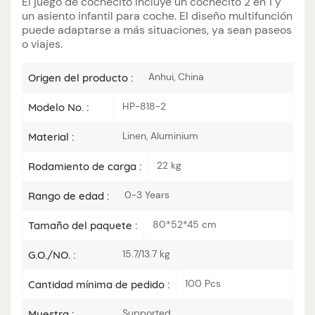
El juego de cochecito incluye un cochecito 2 en 1 y
un asiento infantil para coche. El diseño multifunción
puede adaptarse a más situaciones, ya sean paseos
o viajes.
Anhui, China
Origen del producto :
HP-818-2
Modelo No. :
Linen, Aluminium
Material :
22 kg
Rodamiento de carga :
0-3 Years
Rango de edad :
80*52*45 cm
Tamaño del paquete :
15.7/13.7 kg
G.O./NO. :
100 Pcs
Cantidad mínima de pedido :
Supported
Muestra :