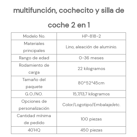
multifunción, cochecito y silla de
coche 2 en 1
Modelo No.
HP-818-2
Materiales
Lino, aleación de aluminio.
principales
Rango de edad
0-36 meses
Rodamiento de
22 kilogramos
carga
Tamaño del
80*52*45cm
paquete
G.O./NO.
15,7/13,7 kilogramos
Opciones de
Color/Logotipo/Embalaje/etc.
personalización
Cantidad mínima
100 piezas
de pedido
40'HQ
450 piezas