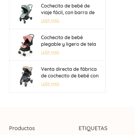
niños de 0 a 36 meses
Cochecito de bebé de
viaje fácil, con barra de
equipaje y manillar
LEER MÁS
reversible, para niños de
0 a 3 años, venta al por
Cochecito de bebé
mayor, OEM/ODM
plegable y ligero de tela
Oxford 300D con freno de
LEER MÁS
un toque, venta al por
mayor
Venta directa de fábrica
de cochecito de bebé con
respaldo ajustable
LEER MÁS
mecánicamente de 3
posiciones para niños de
0 a 3 años.
Productos
ETIQUETAS