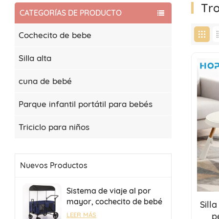
Tr
CATEGORÍAS DE PRODUCTO
Cochecito de bebe
Silla alta
cuna de bebé
Parque infantil portátil para bebés
Triciclo para niños
Nuevos Productos
Sistema de viaje al por
mayor, cochecito de bebé
Sill
para 4 bebés, cochecito
p
LEER MÁS