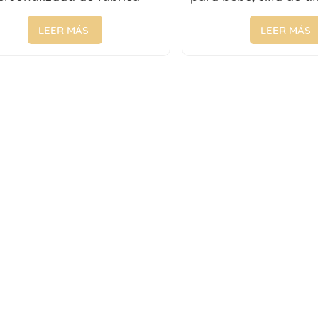
directa con placa
ajustable con plato
multifuncional
multifunci
LEER MÁS
LEER MÁS