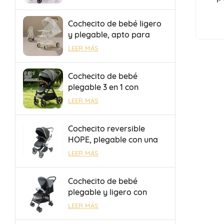
de camping con remolque
plegable portátil.
Cochecito de bebé ligero
y plegable, apto para
viajes en avión y trenes
LEER MÁS
de alta velocidad.
Cochecito de bebé
plegable 3 en 1 con
asiento reversible y
LEER MÁS
respaldo ajustable,
personalizable con
Cochecito reversible
OEM/ODM
HOPE, plegable con una
sola mano, seguro y
LEER MÁS
duradero, con barra de
equipaje para salidas.
Cochecito de bebé
plegable y ligero con
sombrilla, OEM/ODM, con
LEER MÁS
freno de un toque para