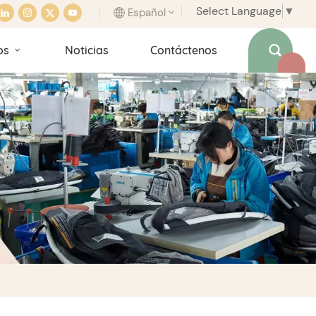
Select Language
▼
Español
os
Noticias
Contáctenos
English
français
italiano
español
português