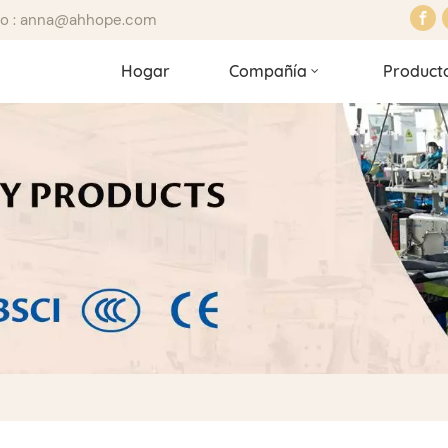
ico : anna@ahhope.com
Hogar
Compañía
Product