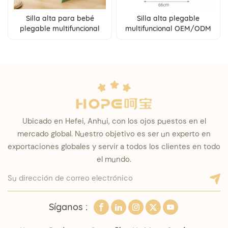
Silla alta para bebé
Silla alta plegable
plegable multifuncional
multifuncional OEM/ODM
con forma de Z orientada
al por mayor que se
al crecimiento OEM/ODM
convierte en mesa de
al por mayor para niños
juego para niños de 6 a 36
de 6 meses a 12 años
meses
Ubicado en Hefei, Anhui, con los ojos puestos en el
mercado global. Nuestro objetivo es ser un experto en
exportaciones globales y servir a todos los clientes en todo
el mundo.
Síganos :