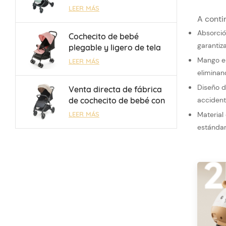
equipaje y manillar
LEER MÁS
reversible, para niños de
A conti
0 a 3 años, venta al por
Absorció
Cochecito de bebé
mayor, OEM/ODM
garantiz
plegable y ligero de tela
Oxford 300D con freno de
Mango er
LEER MÁS
un toque, venta al por
eliminan
mayor
Diseño d
Venta directa de fábrica
de cochecito de bebé con
accident
respaldo ajustable
LEER MÁS
Material
mecánicamente de 3
estándar
posiciones para niños de
0 a 3 años.