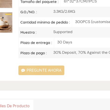
61*32*37CM/1PCS
Tamaño del paquete :
3.3KG/2.6KG
G.O./NO. :
300PCS (customis
Cantidad mínima de pedido :
Supported
Muestra :
30 Days
Plazo de entrega :
30% Deposit, 70% Against the C
Plazo de pago :
PREGUNTE AHORA
lles De Producto