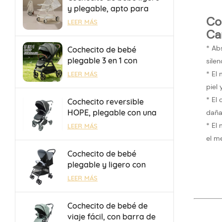
y plegable, apto para
Co
viajes en avión y trenes
LEER MÁS
de alta velocidad.
Car
* Ab
Cochecito de bebé
plegable 3 en 1 con
silen
asiento reversible y
* El
LEER MÁS
respaldo ajustable,
piel
personalizable con
* El
Cochecito reversible
OEM/ODM
HOPE, plegable con una
daña 
sola mano, seguro y
* El
LEER MÁS
duradero, con barra de
el m
equipaje para salidas.
Cochecito de bebé
plegable y ligero con
sombrilla, OEM/ODM, con
LEER MÁS
freno de un toque para
niños de 0 a 36 meses
Cochecito de bebé de
viaje fácil, con barra de