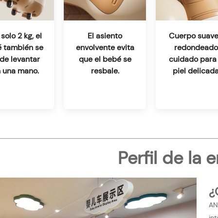
solo 2 kg, el
El asiento
Cuerpo suave
 también se
envolvente evita
redondeado
de levantar
que el bebé se
cuidado para 
 una mano.
resbale.
piel delicada
Perfil de la
¿
AN
in