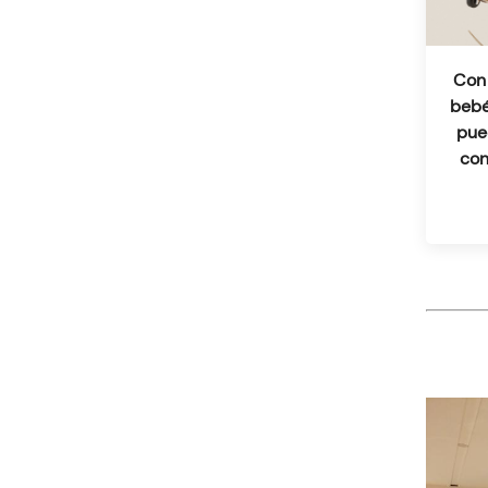
Con 
bebé
pue
con