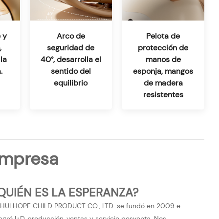
 y
Arco de
Pelota de
,
seguridad de
protección de
la
40°, desarrolla el
manos de
.
sentido del
esponja, mangos
equilibrio
de madera
resistentes
 empresa
QUIÉN ES LA ESPERANZA?
HUI HOPE CHILD PRODUCT CO., LTD. se fundó en 2009 e
tegró I+D, producción, ventas y servicio posventa. Nos