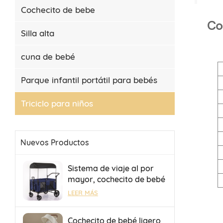
Cochecito de bebe
Co
Silla alta
cuna de bebé
Parque infantil portátil para bebés
Triciclo para niños
Nuevos Productos
Sistema de viaje al por
mayor, cochecito de bebé
para 4 bebés, cochecito
LEER MÁS
de camping con remolque
plegable portátil.
Cochecito de bebé ligero