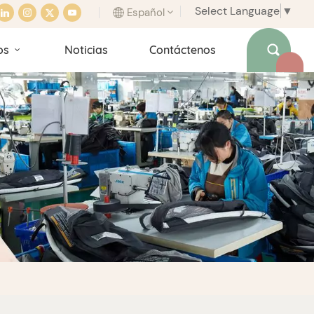
Select Language
▼
Español
os
Noticias
Contáctenos
English
français
italiano
español
português