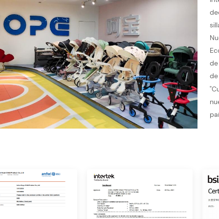
de
si
Nu
Ec
de
de
"C
nu
pa