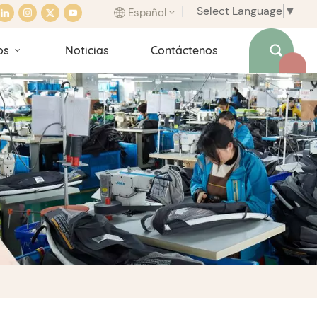
Select Language
▼
Español
os
Noticias
Contáctenos
English
français
italiano
español
português