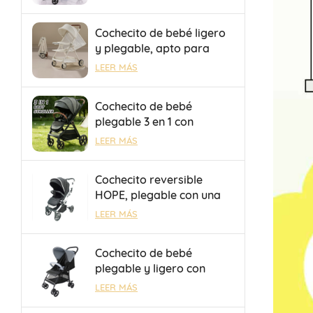
de camping con remolque
plegable portátil.
Cochecito de bebé ligero
y plegable, apto para
viajes en avión y trenes
LEER MÁS
de alta velocidad.
Cochecito de bebé
plegable 3 en 1 con
asiento reversible y
LEER MÁS
respaldo ajustable,
personalizable con
Cochecito reversible
OEM/ODM
HOPE, plegable con una
sola mano, seguro y
LEER MÁS
duradero, con barra de
equipaje para salidas.
Cochecito de bebé
plegable y ligero con
sombrilla, OEM/ODM, con
LEER MÁS
freno de un toque para