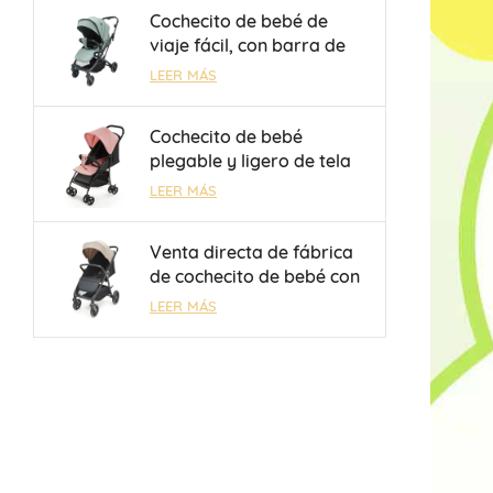
niños de 0 a 36 meses
Cochecito de bebé de
viaje fácil, con barra de
equipaje y manillar
LEER MÁS
reversible, para niños de
0 a 3 años, venta al por
Cochecito de bebé
mayor, OEM/ODM
plegable y ligero de tela
Oxford 300D con freno de
LEER MÁS
un toque, venta al por
mayor
Venta directa de fábrica
de cochecito de bebé con
respaldo ajustable
LEER MÁS
mecánicamente de 3
posiciones para niños de
0 a 3 años.