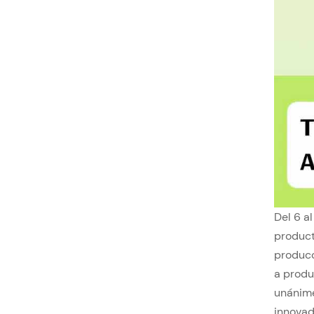
Del 6 a
product
producc
a produ
unánime
innovado