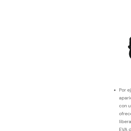
Por e
apari
con u
ofrec
liber
EVA d