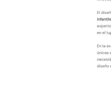
El dise
infantil
experto
en el l
En la e
únicas 
necesid
diseño 