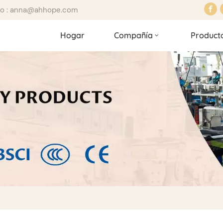
ico : anna@ahhope.com
Hogar
Compañía
Product