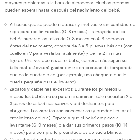
mayores problemas a la hora de almacenar. Muchas prendas
pueden esperar hasta después del nacimiento del bebé.
Artículos que se pueden retrasar y motivos: Gran cantidad de
ropa para recién nacidos (0-3 meses): La mayoría de los
bebés superan las tallas de 0-3 meses en 4-6 semanas.
Antes del nacimiento, compre de 3 a 5 pijamas básicos (con
cuello en V para vestirlos fácilmente) y de 1 a 2 mantas
ligeras. Una vez que nazca el bebé, compre más según su
talla real; así evitará gastar dinero en prendas de temporada
que no le quedan bien (por ejemplo, una chaqueta que le
queda pequeña para el invierno).
Zapatos y calcetines excesivos: Durante los primeros 6
meses, los bebés no se paran ni caminan; solo necesitan 2 o
3 pares de calcetines suaves y antideslizantes para
abrigarse. Los zapatos son innecesarios (y pueden limitar el
crecimiento del pie). Espera a que el bebé empiece a
levantarse (6-9 meses) o a dar sus primeros pasos (10-14
meses) para comprarle preandadores de suela blanda.
Conjuntos elegantes (monos con cierres complejos, vestidos