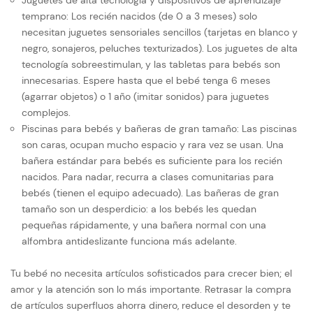
Juguetes de alta tecnología y dispositivos de aprendizaje
temprano: Los recién nacidos (de 0 a 3 meses) solo
necesitan juguetes sensoriales sencillos (tarjetas en blanco y
negro, sonajeros, peluches texturizados). Los juguetes de alta
tecnología sobreestimulan, y las tabletas para bebés son
innecesarias. Espere hasta que el bebé tenga 6 meses
(agarrar objetos) o 1 año (imitar sonidos) para juguetes
complejos.
Piscinas para bebés y bañeras de gran tamaño: Las piscinas
son caras, ocupan mucho espacio y rara vez se usan. Una
bañera estándar para bebés es suficiente para los recién
nacidos. Para nadar, recurra a clases comunitarias para
bebés (tienen el equipo adecuado). Las bañeras de gran
tamaño son un desperdicio: a los bebés les quedan
pequeñas rápidamente, y una bañera normal con una
alfombra antideslizante funciona más adelante.
Tu bebé no necesita artículos sofisticados para crecer bien; el
amor y la atención son lo más importante. Retrasar la compra
de artículos superfluos ahorra dinero, reduce el desorden y te