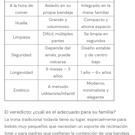
A la hora de
Aislado en su
Integrado en la
comer
propia bandeja
mesa familiar
Grande y
Compacto y
Huella
voluminoso
ahorra espacio
Difícil, múltiples
Se limpia en
Limpieza
partes
segundos
Depende del
Diseño estable
Seguridad
arnés, puede
y de centro
volcarse
bajo
6 meses – 3
Longevidad
1 año – 6+ años
años
Moderno,
A menudo
Estético
minimalista y
utilitarista/infantil
elegante.
El veredicto: ¿cuál es el adecuado para su familia?
La trona tradicional todavía tiene su lugar, especialmente para
bebés muy pequeños que necesitan un soporte de reclinación
total o para padres que prefieren la contención de una bandeja