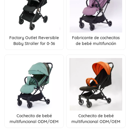
Factory Outlet Reversible
Fabricante de cochecitos
Baby Stroller for 0-36
de bebé multifunción
Months Baby with Multi-
ODM/OEM, aptos para
Position Backrest
niños de 0 a 3 años
Cochecito de bebé
Cochecito de bebé
multifuncional ODM/OEM
multifuncional ODM/OEM
con plegado con una mano
con frenos de un toque