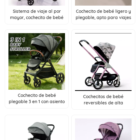
Sistema de viaje al por
Cochecito de bebé ligero y
mayor, cochecito de bebé
plegable, apto para viajes
para 4 bebés, cochecito de
en avión y trenes de alta
camping con remolque
velocidad.
plegable portátil.
Cochecito de bebé
Cochecitos de bebé
plegable 3 en 1 con asiento
reversibles de alta
reversible y respaldo
visibilidad al por mayor:
ajustable, personalizable
ligeros, plegables y con
con OEM/ODM
función de sentarse y
acostarse.