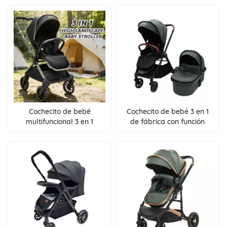
y soporte después del
plegado
Cochecito de bebé
Cochecito de bebé 3 en 1
multifuncional 3 en 1
de fábrica con función
plegable con un solo
reversible y respaldo
botón, venta directa de
ajustable
fábrica