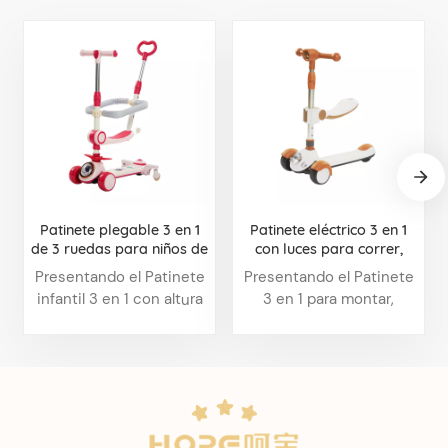
Patinete plegable 3 en 1
Patinete eléctrico 3 en 1
de 3 ruedas para niños de
con luces para correr,
1 a 12 años con altura
ideal para niños de 1 a 12
Presentando el Patinete
Presentando el Patinete
ajustable
años, con conversión de
infantil 3 en 1 con altura
3 en 1 para montar,
un solo toque.
ajustableEl diseño de
empujar y patear con
seguridad mejorada
luces de marcha
crece con su hijo.
geniales. El diseño de
seguridad mejorada
crece con su hijo.