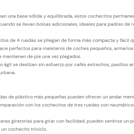
onan una base sólida y equilibrada, estos cochecitos perman
 cuando se llevan bolsas adicionales, ideales para padres de 
itos de 4 ruedas se pliegan de forma más compacta y fácil q
 hace perfectos para maleteros de coches pequeños, armarios
e mantienen de pie una vez plegados.
o ágil se deslizan sin esfuerzo por cafés estrechos, pasillos 
 urbana.
uedas de plástico más pequeñas pueden ofrecer un andar men
comparación con los cochecitos de tres ruedas con neumáticos
ras giratorias para girar con facilidad, pueden sentirse un 
un cochecito triciclo.