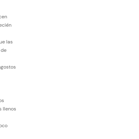
ecen
recién
ue las
 de
angostos
os
 llenos
poco