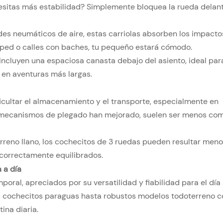
esitas más estabilidad? Simplemente bloquea la rueda delan
es neumáticos de aire, estas carriolas absorben los impacto
sped o calles con baches, tu pequeño estará cómodo.
luyen una espaciosa canasta debajo del asiento, ideal para
 en aventuras más largas.
cultar el almacenamiento y el transporte, especialmente en
s mecanismos de plegado han mejorado, suelen ser menos co
erreno llano, los cochecitos de 3 ruedas pueden resultar men
correctamente equilibrados.
 a día
oral, apreciados por su versatilidad y fiabilidad para el día 
os cochecitos paraguas hasta robustos modelos todoterreno c
ina diaria.