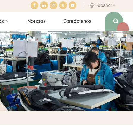
Español
os
Noticias
Contáctenos
English
français
italiano
español
português