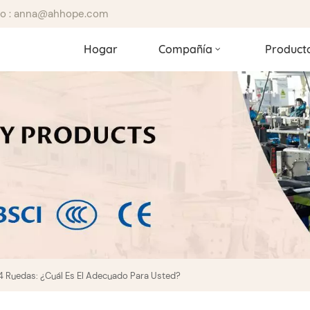
ico : anna@ahhope.com
Hogar
Compañía
Product
4 Ruedas: ¿cuál Es El Adecuado Para Usted?