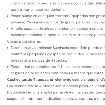
como centros comerciales o aceras concurridas. ¿Nec
para trotar o hacer senderismo.
Paseo suave en cualquier terreno: Equipadas con grand
esfuerzo. Ya sea en caminos de grava, parques con cé
Amplio espacio de almacenamiento: muchos modelos inc
bolsas de pañales, alimentos o suministros para picnic
Cosas a considerar:
Diseño más voluminoso: Su chasis extendido puede difi
maleteros pequeños o espacios reducidos. Si bien lo
que las alternativas de 4 ruedas.
Estabilidad en pendientes: si bien son excelentes en t
seguros en pendientes empinadas a menos que estén 
Cochecitos de 4 ruedas: un elemento esencial para el día
Los cochecitos de 4 ruedas son la opción práctica y atemp
Disponibles en una amplia gama de estilos, desde liger
suspensión total, están diseñados para adaptarse a tu rut