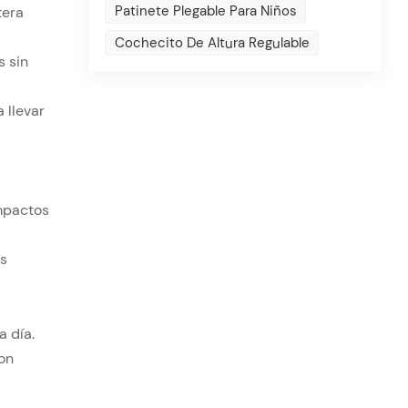
Patinete Plegable Para Niños
tera
Cochecito De Altura Regulable
s sin
 llevar
mpactos
os
a día.
on