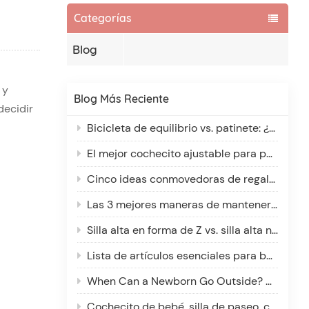
Categorías
Blog
 y
Blog Más Reciente
decidir
Bicicleta de equilibrio vs. patinete: ¿Cuál es mejor para niños de 2 a 6 años?
El mejor cochecito ajustable para padres altos y bajos: comodidad para cada cuidador
Cinco ideas conmovedoras de regalos navideños para nuevos padres
Las 3 mejores maneras de mantener a tu bebé abrigado en un cochecito: una guía de invierno
Silla alta en forma de Z vs. silla alta normal: ¿cuál es mejor para tu pequeño?
Lista de artículos esenciales para bebés: qué puede esperar y por qué
When Can a Newborn Go Outside? A Parent’s Guide to Safe Outdoor Adventures
Cochecito de bebé, silla de paseo, carrito para bebé: ¿Cuál es la diferencia?