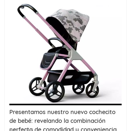
Presentamos nuestro nuevo cochecito
de bebé: revelando la combinación
perfecta de comodidad y conveniencia
Apr 09, 2025