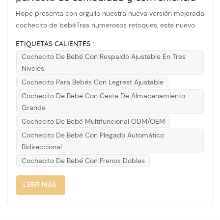
Hope presenta con orgullo nuestra nueva versión mejorada
cochecito de bebéTras numerosos retoques, este nuevo
modelo combina a la perfección funciones prácticas con
ETIQUETAS CALIENTES :
un diseño humanizado, haciendo que cada viaje para ti y
Cochecito De Bebé Con Respaldo Ajustable En Tres
tu bebé sea fácil y cómodo. Sistema de plegado
Niveles
totalmente automático con un sol...
Cochecito Para Bebés Con Legrest Ajustable
Cochecito De Bebé Con Cesta De Almacenamiento
Grande
Cochecito De Bebé Multifuncional ODM/OEM
Cochecito De Bebé Con Plegado Automático
Bidireccional
Cochecito De Bebé Con Frenos Dobles
LEER MÁS