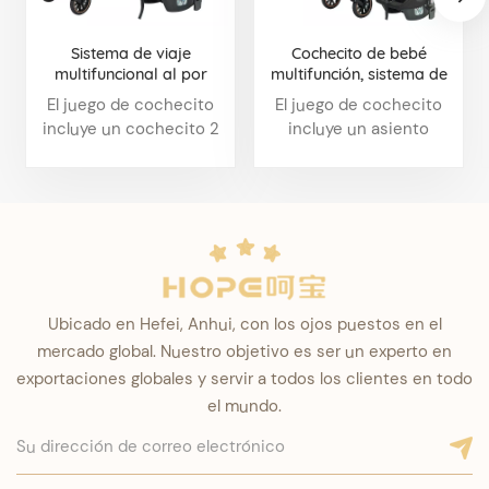
Sistema de viaje
Cochecito de bebé
multifuncional al por
multifunción, sistema de
mayor del cochecito de
viaje, conjunto de
El juego de cochecito
El juego de cochecito
bebé del cochecito de
cochecito con capazo y
incluye un cochecito 2
incluye un asiento
bebé 2 en 1 con el
asiento de coche, venta al
en 1 y un asiento infantil
normal, un capazo y una
proveedor de China del
por mayor
para coche. El diseño
silla de auto para bebé. El
asiento de carro
multifunción puede
diseño multifunción
adaptarse a más
puede adaptarse a más
situaciones, ya sean
situaciones, ya sean
paseos o viajes.
paseos o viajes.
Ubicado en Hefei, Anhui, con los ojos puestos en el
mercado global. Nuestro objetivo es ser un experto en
exportaciones globales y servir a todos los clientes en todo
el mundo.