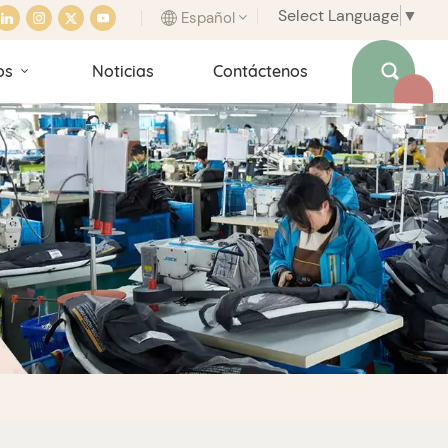
Select Language
▼
Español
os
Noticias
Contáctenos
English
français
italiano
español
português