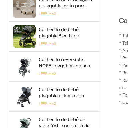
y plegable, apto para
viajes en avión y trenes
LEER MÁS
de alta velocidad.
Ca
Cochecito de bebé
* Tu
plegable 3 en 1 con
asiento reversible y
* Te
LEER MÁS
respaldo ajustable,
* Ar
personalizable con
* Re
Cochecito reversible
OEM/ODM
* Pa
HOPE, plegable con una
sola mano, seguro y
* Re
LEER MÁS
duradero, con barra de
* Ru
equipaje para salidas.
dos 
Cochecito de bebé
* Fo
plegable y ligero con
sombrilla, OEM/ODM, con
* Ce
LEER MÁS
freno de un toque para
niños de 0 a 36 meses
Cochecito de bebé de
viaje fácil, con barra de