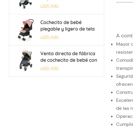
equipaje y manillar
LEER MÁS
reversible, para niños de
0 a 3 años, venta al por
Cochecito de bebé
mayor, OEM/ODM
plegable y ligero de tela
A cont
Oxford 300D con freno de
LEER MÁS
un toque, venta al por
Mayor d
mayor
resisten
Venta directa de fábrica
de cochecito de bebé con
Comodid
respaldo ajustable
transpir
LEER MÁS
mecánicamente de 3
Segurid
posiciones para niños de
ofrecen
0 a 3 años.
Construc
Excelen
de las 
Operaci
Cumplim