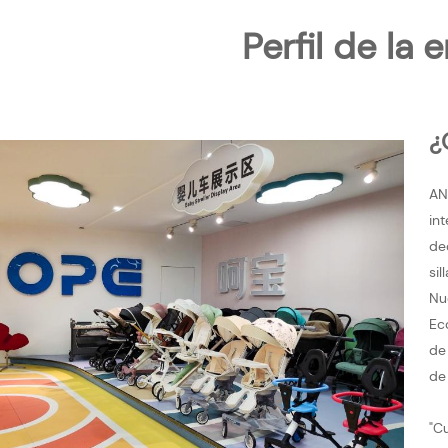
Perfil de la
¿
AN
in
de
si
Nu
Ec
de
de
"C