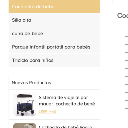
Cochecito de bebe
Coc
Silla alta
cuna de bebé
Parque infantil portátil para bebés
Triciclo para niños
Nuevos Productos
Sistema de viaje al por
mayor, cochecito de bebé
para 4 bebés, cochecito
LEER MÁS
de camping con remolque
plegable portátil.
Cochecito de bebé ligero