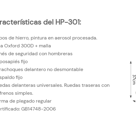
racterísticas del HP-301:
bos de hierro, pintura en aerosol procesada.
la Oxford 300D + malla
nés de seguridad con hombreras
posapiés fijo
rachoques delantero no desmontable
spaldo fijo
edas delanteras universales. Ruedas traseras con
frenos simples.
rma de plegado regular
rtificado: GB14748-2006