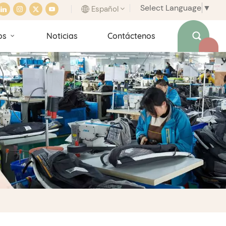
Select Language
▼
Español
os
Noticias
Contáctenos
English
français
italiano
español
português