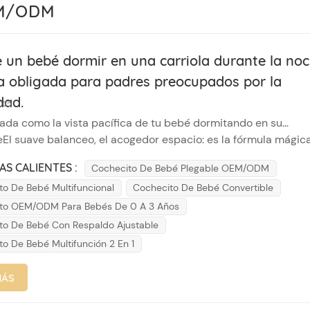
EM/ODM
 un bebé dormir en una carriola durante la no
a obligada para padres preocupados por la
dad.
025
ada como la vista pacífica de tu bebé dormitando en su...
El suave balanceo, el acogedor espacio: es la fórmula mágic
iesta. Después de un largo día, o quizás de viaje, quizá veas a 
AS CALIENTES :
Cochecito De Bebé Plegable OEM/ODM
durmiendo plácidamente y te preguntes: "Están tan cómodos.
to De Bebé Multifuncional
Cochecito De Bebé Convertible
dormir aquí...
to OEM/ODM Para Bebés De 0 A 3 Años
to De Bebé Con Respaldo Ajustable
to De Bebé Multifunción 2 En 1
MÁS