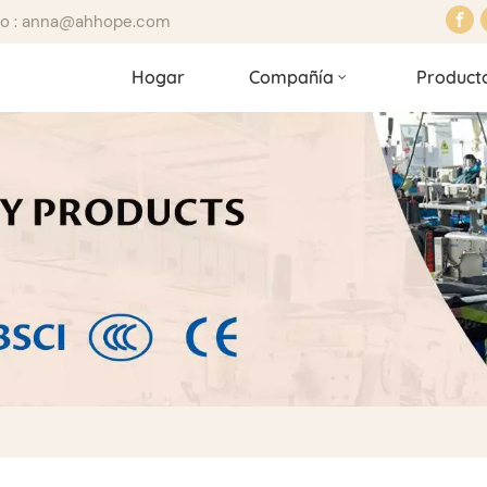
ico : anna@ahhope.com
Hogar
Compañía
Product