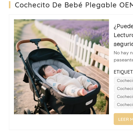
Cochecito De Bebé Plegable O
¿Puede
Lectur
seguri
Sep 05, 2
No hay n
paseante
para la s
ETIQUET
pequeño 
Cocheci
¿podrían 
Cocheci
Cocheci
Cocheci
LEER 