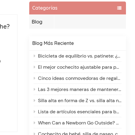
Categorías
Blog
che?
Blog Más Reciente
Bicicleta de equilibrio vs. patinete: ¿Cuál es mejor para niños de 2 a 6 años?
a
El mejor cochecito ajustable para padres altos y bajos: comodidad para cada cuidador
tu
..
Cinco ideas conmovedoras de regalos navideños para nuevos padres
Las 3 mejores maneras de mantener a tu bebé abrigado en un cochecito: una guía de invierno
Silla alta en forma de Z vs. silla alta normal: ¿cuál es mejor para tu pequeño?
Lista de artículos esenciales para bebés: qué puede esperar y por qué
When Can a Newborn Go Outside? A Parent’s Guide to Safe Outdoor Adventures
Cochecito de bebé, silla de paseo, carrito para bebé: ¿Cuál es la diferencia?