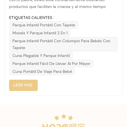
productos que faciliten la crianza y al mismo tiempo
garanticen la comodidad y seguridad de su bebé. Hoy,
ETIQUETAS CALIENTES :
estamos emocionados de presentarles el CY100D 2 en 1
Parque Infantil Portátil Con Tapete
cuna de bebe, una solución versátil que cumple todos los
Moisés Y Parque Infantil 2 En 1
requisitos.Esta no es una cuna cual...
Parque Infantil Portátil Con Columpio Para Bebés Con
Tapete
Cuna Plegable Y Parque Infantil
Parque Infantil Fácil De Llevar Al Por Mayor
Cuna Portátil De Viaje Para Bebé
LEER MÁS